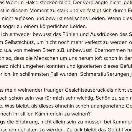
das Wort im Halse stecken blieb. Der verdrängte nicht  ge
st in diesem Moment zu stark und verfestigt sich durch Er
 nicht auflösen und bewirkt seelisches Leiden. Wenn die
st sogar zu einem körperlichen Leiden.
e ich entweder bewusst das Fühlen und Ausdrücken des 
m Selbstschutz, um nicht noch mehr verletzt zu werden od
nd u.a. von meinen Eltern z.B. unbewusst  übernommen h
uch so, dass die Menschen um uns herum (oft schon in der 
erz nicht umgehen konnten und ignorierten dieses Gefüh
rlich. Im schlimmsten Fall wurden  Schmerzäußerungen je
ass mein weinender trauriger Gesichtsausdruck als nicht s
h schön sein war für mich sehr wichtig. Schön zu sein m
e. Was bleibt, als dieses ohnehin schon unangenehme Gef
noch im stillen Kämmerlein zu weinen? 
ings die Erfahrung, nicht allein sein zu müssen bei Kumm
chen gehalten zu werden. Zurück bleibt das Gefühl von 