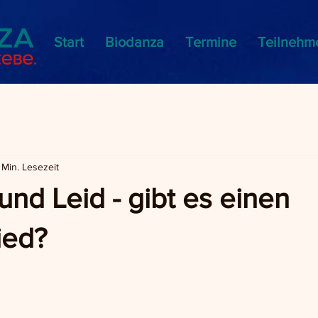
Start
Biodanza
Termine
Teilnehm
 Min. Lesezeit
nd Leid - gibt es einen
ied?
nen bewertet.