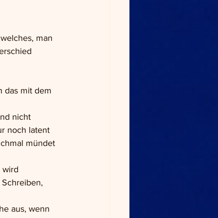
 welches, man 
erschied 
h das mit dem 
nd nicht 
r noch latent 
anchmal mündet 
 wird 
Schreiben, 
che aus, wenn 