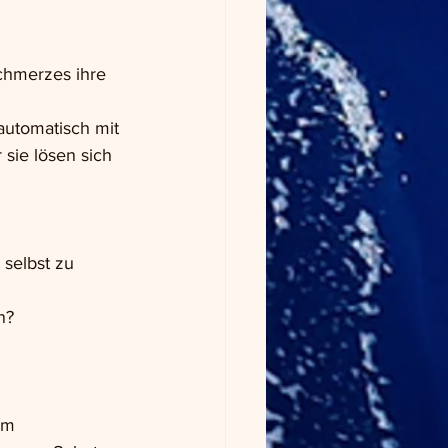
chmerzes ihre 
automatisch mit 
 sie lösen sich 
selbst zu 
n?
hm 