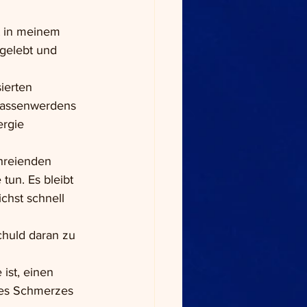
t in meinem 
 gelebt und 
ierten 
lassenwerdens 
rgie 
hreienden 
un. Es bleibt 
chst schnell 
chuld daran zu 
ist, einen 
des Schmerzes 