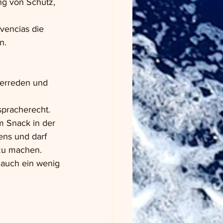
ng von Schutz, 
vencias die 
n. 
Zerreden und 
spracherecht. 
m Snack in der 
ns und darf 
zu machen. 
 auch ein wenig 