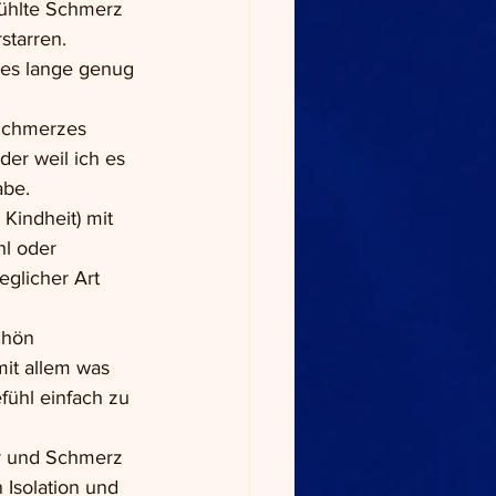
fühlte Schmerz 
starren. 
ses lange genug 
Schmerzes 
er weil ich es 
abe.
Kindheit) mit 
l oder 
glicher Art 
chön 
it allem was 
ühl einfach zu 
er und Schmerz 
Isolation und 