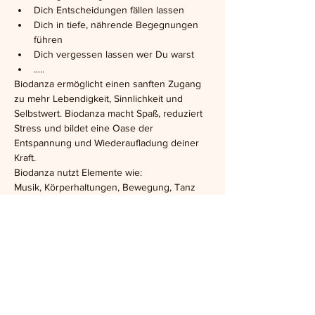
Dich Entscheidungen fällen lassen
Dich in tiefe, nährende Begegnungen 
führen
Dich vergessen lassen wer Du warst
.....
Biodanza ermöglicht einen sanften Zugang 
zu mehr Lebendigkeit, Sinnlichkeit und 
Selbstwert. Biodanza macht Spaß, reduziert 
Stress und bildet eine Oase der 
Entspannung und Wiederaufladung deiner 
Kraft.
Biodanza nutzt Elemente wie: 
Musik, Körperhaltungen, Bewegung, Tanz 
ohne Schrittfolgen, alleine, zu zweit und in 
der Gruppe.
Die Vorraussetzungen: Biodanza ist für jede 
und jeden geeignet, unabhängig von Alter, 
Beweglichkeit, Kultur, Tanz- und 
Lebenserfahrung. 
Es sind keine Vorkenntnisse notwendig, 
bequeme Kleidung ist von Vorteil. Bitte 