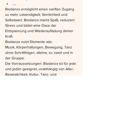
.....
Biodanza ermöglicht einen sanften Zugang 
zu mehr Lebendigkeit, Sinnlichkeit und 
Selbstwert. Biodanza macht Spaß, reduziert 
Stress und bildet eine Oase der 
Entspannung und Wiederaufladung deiner 
Kraft.
Biodanza nutzt Elemente wie:
Musik, Körperhaltungen, Bewegung, Tanz 
ohne Schrittfolgen, alleine, zu zweit und in 
der Gruppe.
Die Vorraussetzungen: Biodanza ist für jede 
und jeden geeignet, unabhängig von Alter, 
Beweglichkeit, Kultur, Tanz- und 
Lebenserfahrung.
Es sind keine Vorkenntnisse notwendig, 
bequeme Kleidung ist von Vorteil. Bitte 
Trinkflaschen mitnehmen.
Wenn du Neueinsteiger oder du dir 
unsicher bist, ob eine Teilnahme für dich 
passt, dann melde dich gerne im Vorfeld per 