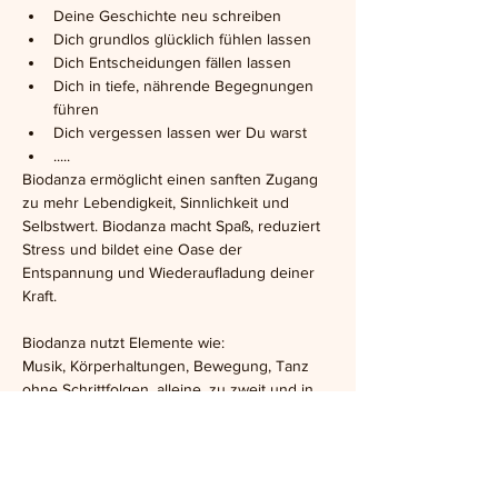
Deine Geschichte neu schreiben
Dich grundlos glücklich fühlen lassen
Dich Entscheidungen fällen lassen
Dich in tiefe, nährende Begegnungen 
führen
Dich vergessen lassen wer Du warst
.....
Biodanza ermöglicht einen sanften Zugang 
zu mehr Lebendigkeit, Sinnlichkeit und 
Selbstwert. Biodanza macht Spaß, reduziert 
Stress und bildet eine Oase der 
Entspannung und Wiederaufladung deiner 
Kraft.
Biodanza nutzt Elemente wie: 
Musik, Körperhaltungen, Bewegung, Tanz 
ohne Schrittfolgen, alleine, zu zweit und in 
der Gruppe.
Die Vorraussetzungen: Biodanza ist für jede 
und jeden geeignet, unabhängig von Alter, 