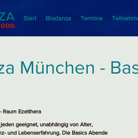
Start
Biodanza
Termine
Teilnehm
a München - Basi
 Raum Ezetthera
d jeden geeignet, unabhängig von Alter,
anz- und Lebenserfahrung. Die Basics Abende