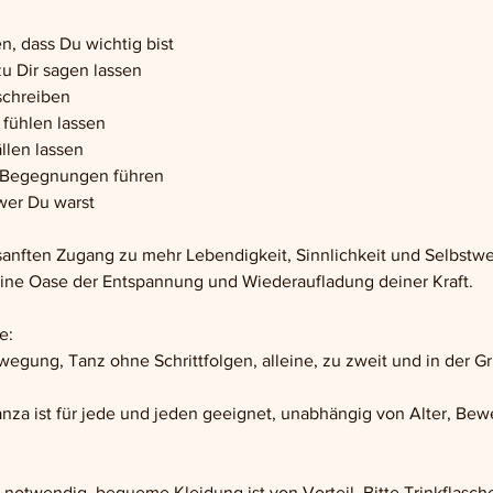
n, dass Du wichtig bist
zu Dir sagen lassen
schreiben
 fühlen lassen
llen lassen
e Begegnungen führen
wer Du warst
anften Zugang zu mehr Lebendigkeit, Sinnlichkeit und Selbstwe
 eine Oase der Entspannung und Wiederaufladung deiner Kraft.
e:
egung, Tanz ohne Schrittfolgen, alleine, zu zweit und in der G
za ist für jede und jeden geeignet, unabhängig von Alter, Beweg
 notwendig, bequeme Kleidung ist von Vorteil. Bitte Trinkflasc